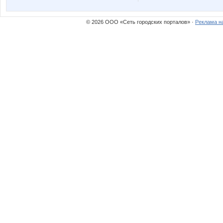
Ценный аромат
Девочка Ле
© 2026 ООО «Сеть городских порталов» ·
Реклама н
ЛенаСветлая
Лепесток Л
СЛ@ДЕНЬК@Я
СУ!!ПЕ