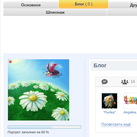
Блог
( 0 )
Основное
Др
Шпионаж
Блог
14
*Рыбка*
Ang
Посмотреть ещё
Портрет заполнен на 60 %