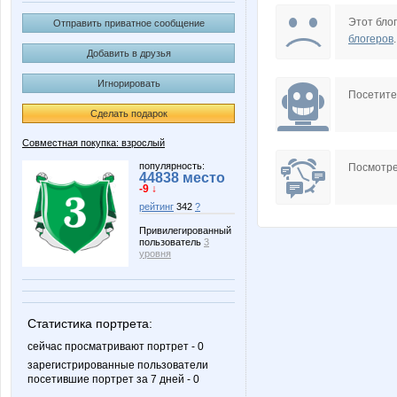
Lonza
MIX-2-MISS
Этот блог
Отправить приватное сообщение
блогеров
.
Добавить в друзья
Игнорировать
Radmira
Taisiya
Посетит
Сделать подарок
Совместная покупка: взрослый
elen76
gali
популярность:
Посмотре
44838 место
-9 ↓
рейтинг
342
?
Привилегированный
пользователь
3
kys1977
lenchik
уровня
Статистика портрета:
комсомолочка
маняш
сейчас просматривают портрет - 0
зарегистрированные пользователи
посетившие портрет за 7 дней - 0